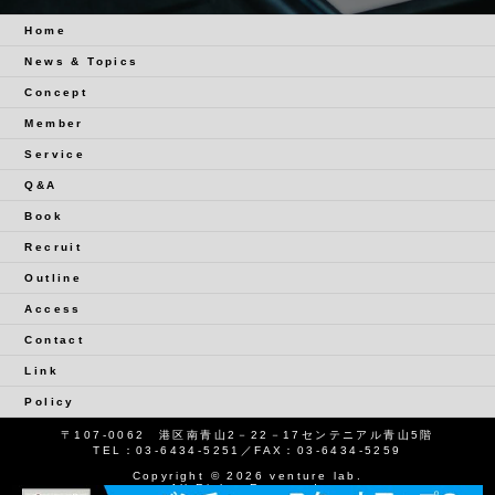
Home
News & Topics
Concept
Member
Service
Q&A
Book
Recruit
Outline
Access
Contact
Link
Policy
〒107-0062 港区南青山2－22－17センテニアル青山5階
TEL：
03-6434-5251
／FAX：03-6434-5259
Copyright © 2026 venture lab.
All Rights Reserved.