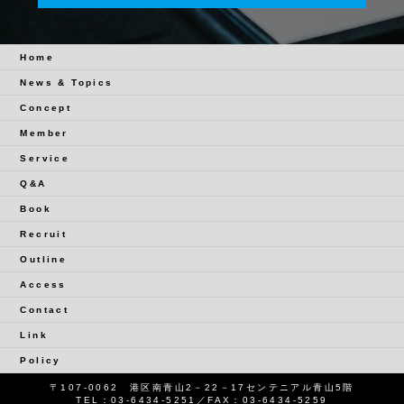
Home
News & Topics
Concept
Member
Service
Q&A
Book
Recruit
Outline
Access
Contact
Link
Policy
〒107-0062 港区南青山2－22－17センテニアル青山5階
TEL：
03-6434-5251
／FAX：03-6434-5259