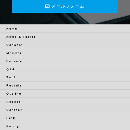
メールフォーム
Home
News & Topics
Concept
Member
Service
Q&A
Book
Recruit
Outline
Access
Contact
Link
Policy