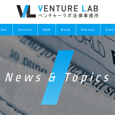
ber
Service
Q&A
Book
Recruit
Outl
News & Topics