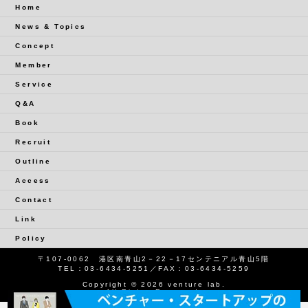
Home
News & Topics
Concept
Member
Service
Q&A
Book
Recruit
Outline
Access
Contact
Link
Policy
〒107-0062 港区南青山2－22－17センテニアル青山5階
TEL：
03-6434-5251
／FAX：03-6434-5259
Copyright © 2026 venture lab.
All Rights Reserved.