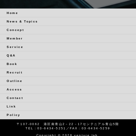
Home
News & Topics
Concept
Member
Service
Q&A
Book
Recruit
Outline
Access
Contact
Link
Policy
〒107-0062 港区南青山2－22－17センテニアル青山5階
TEL：
03-6434-5251
／FAX：03-6434-5259
Copyright © 2026 venture lab.