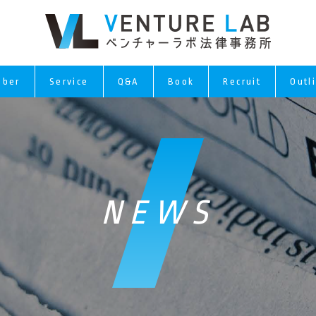
ber
Service
Q&A
Book
Recruit
Outl
NEWS