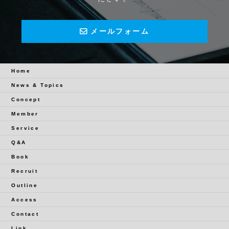
メールフォーム
Home
News & Topics
Concept
Member
Service
Q&A
Book
Recruit
Outline
Access
Contact
Link