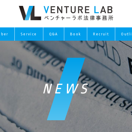
ber
Service
Q&A
Book
Recruit
Outl
NEWS