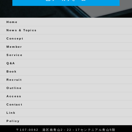
Home
News & Topics
Concept
Member
Service
Q&A
Book
Recruit
Outline
Access
Contact
Link
Policy
〒107-0062 港区南青山2－22－17センテニアル青山5階