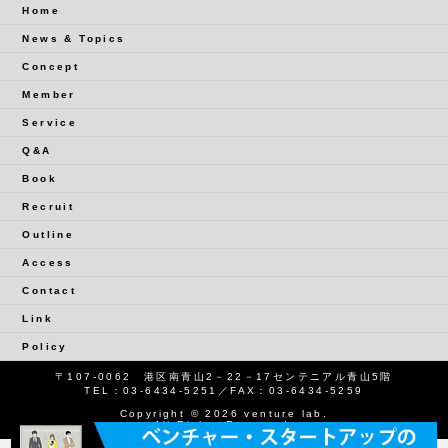
Home
News & Topics
Concept
Member
Service
Q&A
Book
Recruit
Outline
Access
Contact
Link
Policy
〒107-0062 港区南青山2－22－17センテニアル青山5階
TEL：
03-6434-5251
／FAX：03-6434-5259
Copyright © 2026 venture lab.
All Rights Reserved.