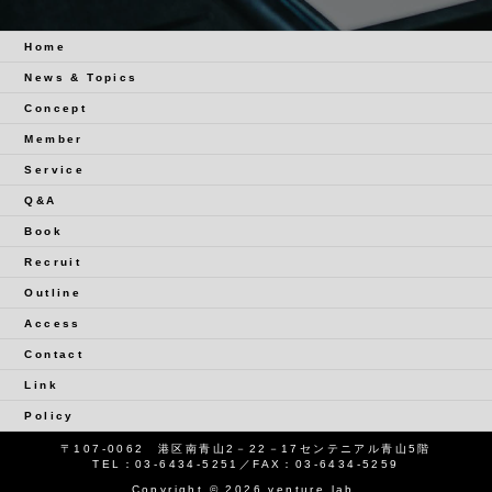
Home
News & Topics
Concept
Member
Service
Q&A
Book
Recruit
Outline
Access
Contact
Link
Policy
〒107-0062 港区南青山2－22－17センテニアル青山5階
TEL：
03-6434-5251
／FAX：03-6434-5259
Copyright © 2026 venture lab.