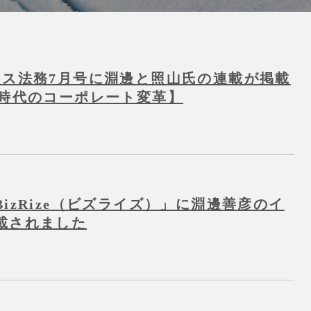
ネス法務7月号に淵邊と照山氏の連載が掲載
I時代のコーポレート変革】
izRize（ビズライズ）」に淵邊善彦のイ
載されました