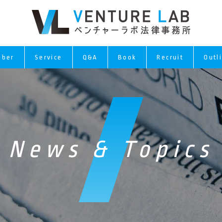
ber
Service
Q&A
Book
Recruit
Outl
News & Topics