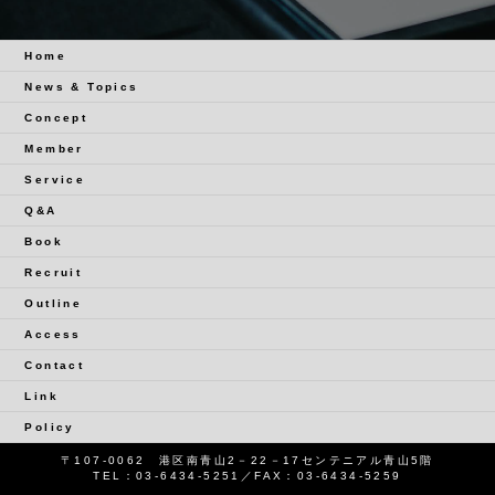
Home
News & Topics
Concept
Member
Service
Q&A
Book
Recruit
Outline
Access
Contact
Link
Policy
〒107-0062 港区南青山2－22－17センテニアル青山5階
TEL：
03-6434-5251
／FAX：03-6434-5259