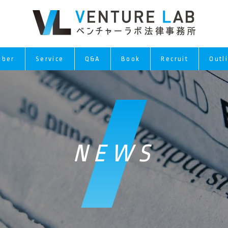
ber
Service
Q&A
Book
Recruit
Outl
NEWS